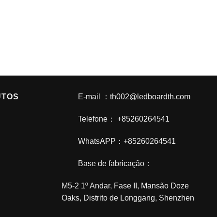
UTOS
E-mail ：th002@ledboardth.com
Telefone： +85260264541
WhatsAPP：+85260264541
Base de fabricação：
M5-2 1º Andar, Fase II, Mansão Doze
Oaks, Distrito de Longgang, Shenzhen