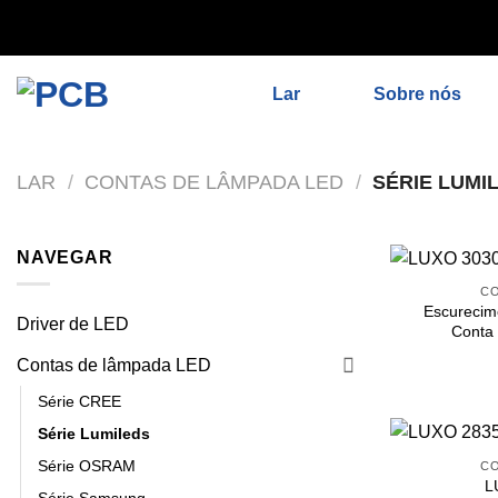
// Remover noindex, nofollow标签 remove_action('wp_head', 
'add_proper_robots_tag', 1);
Lar
Sobre nós
LAR
/
CONTAS DE LÂMPADA LED
/
SÉRIE LUMI
NAVEGAR
CO
Escureci
Driver de LED
Conta
Contas de lâmpada LED
Série CREE
Série Lumileds
Série OSRAM
CO
L