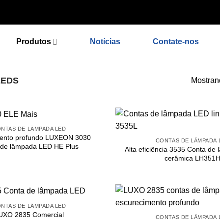
'noindex_meta_tag'); // 或者添加正确的robots标签 function add_prop
Produtos
Notícias
Contate-nos
LEDS
Mostran
NTAS DE LÂMPADA LED
mento profundo LUXEON 3030
CONTAS DE LÂMPADA 
 de lâmpada LED HE Plus
Alta eficiência 3535 Conta d
cerâmica LH351
NTAS DE LÂMPADA LED
UXO 2835 Comercial
CONTAS DE LÂMPADA 