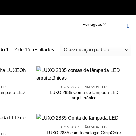
er_robots_tag() { echo '
'; } add_action('wp_head',
Português
do 1–12 de 15 resultados
LED
CONTAS DE LÂMPADA LED
e lâmpada LED
LUXO 2835 Conta de lâmpada LED
H
arquitetônica
CONTAS DE LÂMPADA LED
LUXO 2835 com tecnologia CrispColor
LED