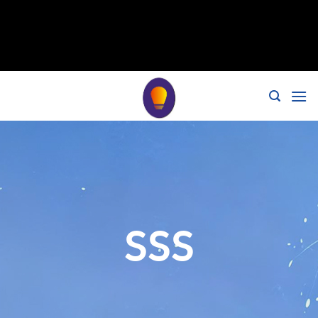
// noindex'i kaldır, nofollow标签 remove_action('wp_head',
'noindex_meta_tag'); // 或者添加正确的robots标签 function
add_proper_robots_tag() { echo '
'; } add_action('wp_head',
'add_proper_robots_tag', 1);
SSS