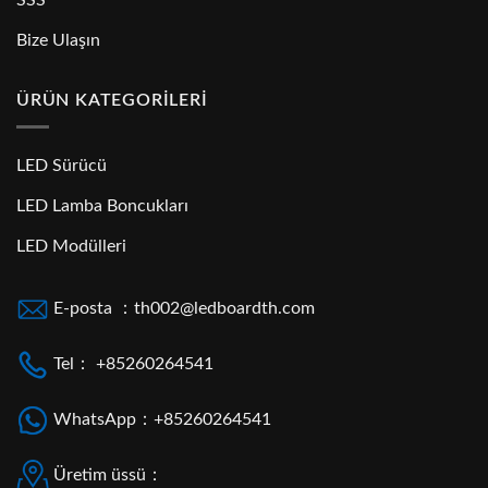
Bize Ulaşın
ÜRÜN KATEGORILERI
LED Sürücü
LED Lamba Boncukları
LED Modülleri
E-posta ：th002@ledboardth.com
Tel： +85260264541
WhatsApp：+85260264541
Üretim üssü：