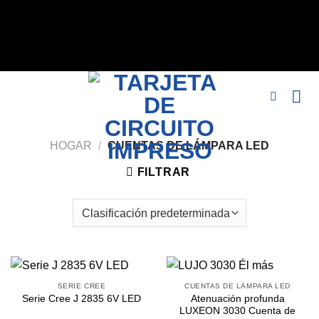
// eliminar sin índice, nofollow标签 remove_action('wp_head',
'noindex_meta_tag'); // 或者添加正确的robots标签 function
add_proper_robots_tag() { echo '
'; } agregar_acción('wp_head',
'add_proper_robots_tag', 1);
HOGAR
/
CUENTAS DE LÁMPARA LED
FILTRAR
SERIE CREE
CUENTAS DE LÁMPARA LED
Atenuación profunda
Serie Cree J 2835 6V LED
LUXEON 3030 Cuenta de