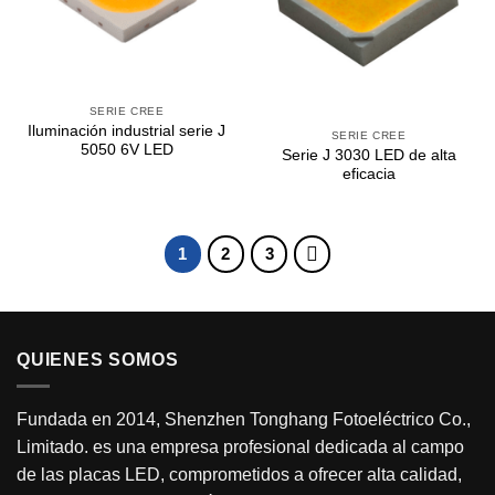
SERIE CREE
Iluminación industrial serie J
SERIE CREE
5050 6V LED
Serie J 3030 LED de alta
eficacia
1
2
3
QUIENES SOMOS
Fundada en 2014, Shenzhen Tonghang Fotoeléctrico Co.,
Limitado. es una empresa profesional dedicada al campo
de las placas LED, comprometidos a ofrecer alta calidad,