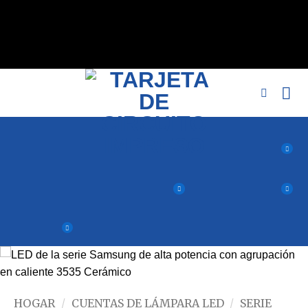
// eliminar sin índice, nofollow标签 remove_action('wp_head',
'noindex_meta_tag'); // 或者添加正确的robots标签 function
add_proper_robots_tag() { echo '
'; } agregar_acción('wp_head',
'add_proper_robots_tag', 1);
HOGAR
/
CUENTAS DE LÁMPARA LED
/
SERIE