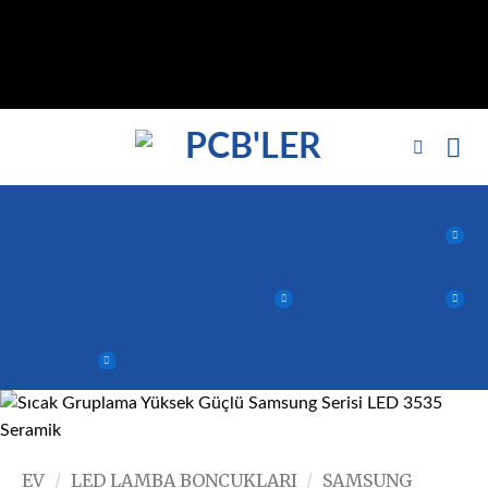
// noindex'i kaldır, nofollow标签 remove_action('wp_head',
'noindex_meta_tag'); // 或者添加正确的robots标签 function
add_proper_robots_tag() { echo '
'; } add_action('wp_head',
'add_proper_robots_tag', 1);
EV
/
LED LAMBA BONCUKLARI
/
SAMSUNG