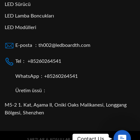
LED Sürücü
LED Lamba Boncukları
LED Modülleri
E-posta ：th002@ledboardth.com
Tel： +85260264541
WhatsApp：+85260264541
Üretim üssü：
M5-2 1. Kat, Aşama II, Oniki Oaks Malikanesi, Longgang
Bölgesi, Shenzhen
Contac
Contact Us
ŞARTLAR & KOŞULLAR
GIZLILIK POLITIKASI