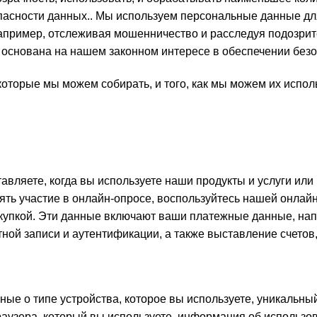
асности данных.. Мы используем персональные данные для 
например, отслеживая мошенничество и расследуя подозри
 основана на нашем законном интересе в обеспечении безоп
торые мы можем собирать, и того, как мы можем их исполь
ляете, когда вы используете наши продукты и услуги или
инять участие в онлайн-опросе, воспользуйтесь нашей онла
окупкой. Эти данные включают ваши платежные данные, на
ной записи и аутентификации, а также выставление счетов,
ые о типе устройства, которое вы используете, уникальны
раузера, который вы используете, информация об использ