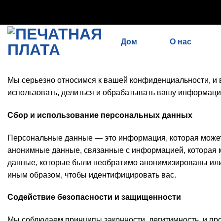
// Удалить noindex, nofollow标签 remove_action('wp_head', '
Перейти
'add_proper_robots_tag', 1);
к
Дом
О нас
содержимому
Мы серьезно относимся к вашей конфиденциальности, и в 
использовать, делиться и обрабатывать вашу информаци
Сбор и использование персональных данных
Персональные данные — это информация, которая может
анонимные данные, связанные с информацией, которая м
данные, которые были необратимо анонимизированы или 
иным образом, чтобы идентифицировать вас.
Содействие безопасности и защищенности
Мы соблюдаем принципы законности, легитимность, и про