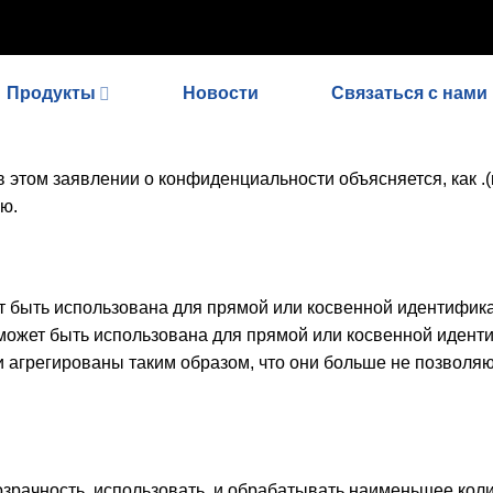
noindex_meta_tag'); // 或者添加正确的robots标签 function add_prope
Продукты
Новости
Связаться с нами
этом заявлении о конфиденциальности объясняется, как .(к
ю.
 быть использована для прямой или косвенной идентифика
ожет быть использована для прямой или косвенной иденти
агрегированы таким образом, что они больше не позволяют
зрачность, использовать, и обрабатывать наименьшее коли