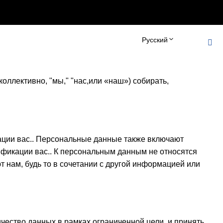
r_robots_tag() { echo '
'; } add_action('wp_head',
Русский
оллективно, "мы," "нас,или «наш») собирать,
ции вас.. Персональные данные также включают
фикации вас.. К персональным данным не относятся
 нам, будь то в сочетании с другой информацией или
чество данных в рамках ограниченной цели, и принять