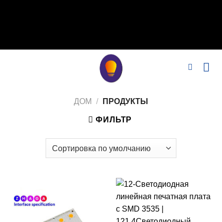
// Удалить noindex, nofollow标签 remove_action('wp_head',
'noindex_meta_tag'); // 或者添加正确的robots标签 function
add_proper_robots_tag() { echo '
'; } add_action('wp_head',
'add_proper_robots_tag', 1);
ДОМ
/
ПРОДУКТЫ
ФИЛЬТР