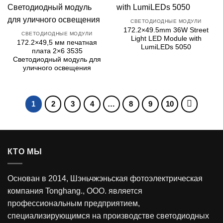
СВЕТОДИОДНЫЕ МОДУЛИ
172.2×49.5
mm 36W Street
СВЕТОДИОДНЫЕ МОДУЛИ
Light LED Module with
172.2×49,5 мм печатная
LumiLEDs
5050
плата 2×6 3535
Светодиодный модуль для
уличного освещения
1
2
3
4
…
8
9
10
КТО МЫ
Основан в 2014, Шэньчжэньская фотоэлектрическая
компания Tonghang., ООО. является
профессиональным предприятием,
специализирующимся на производстве светодиодных